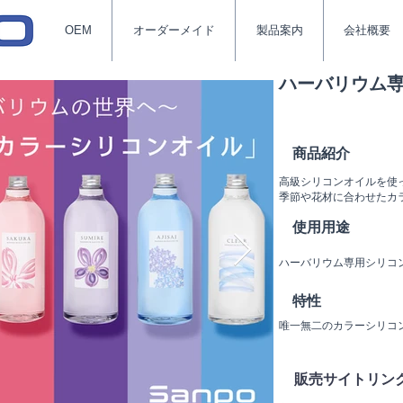
OEM
オーダーメイド
製品案内
会社概要
ハーバリウム
商品紹介
高級シリコンオイルを使
季節や花材に合わせたカ
使用用途
ハーバリウム専用シリコ
​特性
唯一無二のカラーシリコ
​販売サイトリン