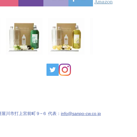
Amazon
オーダーメイド
製品案内
会社概要
もっと見
Copyright (c) Sanpo. All Rights Reserved.
屋川市打上宮前町９−６ 代表：
info@sanpo-cw.co.jp