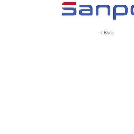
< Back
株式
KITZ
キッツ