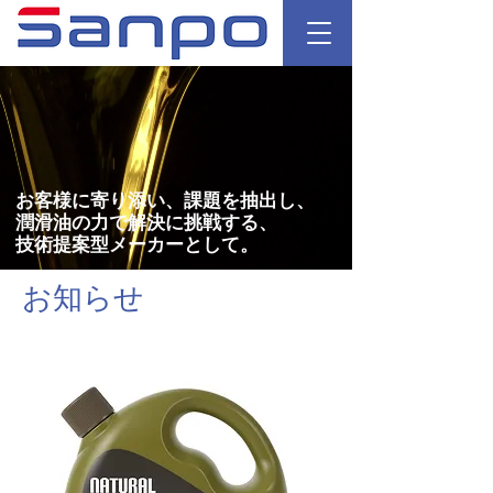
お客様に寄り添い、課題を抽出し、
潤滑油の力で解決に挑戦する、
技術提案型メーカーとして。
潤滑剤 | 表面処理 | ハーバリウム | 株式会社三宝化学工業所 Sanpo Chemical Works Co.,Ltd
お知らせ